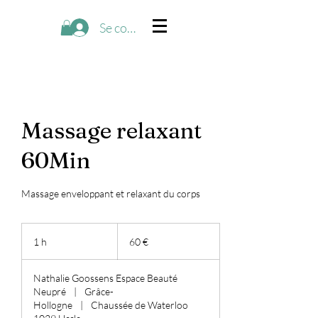
Se connecter
Massage relaxant
60Min
Massage enveloppant et relaxant du corps
60
euros
1 h
1
60 €
Nathalie Goossens Espace Beauté
Neupré
|
Grâce-
Hollogne
|
Chaussée de Waterloo